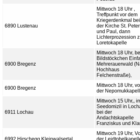
Mittwoch 18 Uhr ,
Treffpunkt vor dem
Kriegerdenkmal bei
6890 Lustenau
der Kirche St. Peter
und Paul, dann
Lichterprozession z
Loretokapelle
Mittwoch 18 Uhr, b
Bildstöckchen Einfa
6900 Bregenz
Mehrerauerwald (
Hochhaus
Felchenstraße),
Mittwoch 18 Uhr, vo
6900 Bregenz
der Nepomukkapel
Mittwoch 15 Uhr,, i
Seedomizil in Loch
6911 Lochau
bei der
Andachtskapelle
Franziskus und Kla
Mittwoch 19 Uhr, Vo
6992 Hirschegg Kleinwalsertal
der Leidtobelkapell