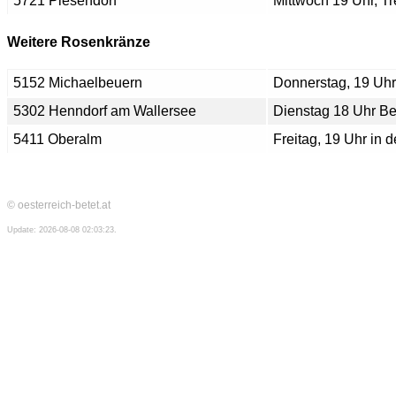
5721 Piesendorf
Mittwoch 19 Uhr, Tr
Weitere Rosenkränze
5152 Michaelbeuern
Donnerstag, 19 Uhr,
5302 Henndorf am Wallersee
Dienstag 18 Uhr Be
5411 Oberalm
Freitag, 19 Uhr in d
© oesterreich-betet.at
Update: 2026-08-08 02:03:23.