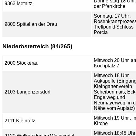
Donnerstag 18 Uhr,
9363 Metnitz
der Pfarrkirche
Sonntag, 17 Uhr ,
Rosenkranzprozess
9800 Spittal an der Drau
Treffpunkt Schloss
Porcia
Niederösterreich (84/265)
Mittwoch 20 Uhr, a
2000 Stockerau
Kochplatz 7
Mittwoch 18 Uhr,
Aukapelle (Eingan
Kleingartenverein
2103 Langenzersdorf
Scheibenmais, Eck
Engelweg und
Neumayerweg, in d
Nähe vom Auplatz)
Mittwoch 19 Uhr , i
2111 Kleinrötz
Kirche
Mittwoch 18:45 Uhr 
2120 Wolkersdorf im Weinviertel